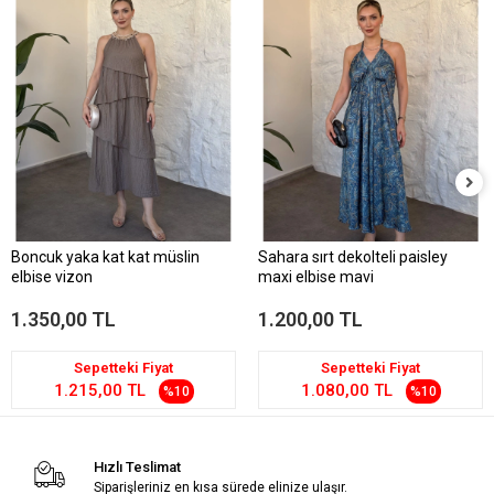
Boncuk yaka kat kat müslin
Sahara sırt dekolteli paisley
elbise vizon
maxi elbise mavi
1.350,00 TL
1.200,00 TL
Sepetteki Fiyat
Sepetteki Fiyat
1.215,00 TL
1.080,00 TL
%10
%10
Hızlı Teslimat
Siparişleriniz en kısa sürede elinize ulaşır.