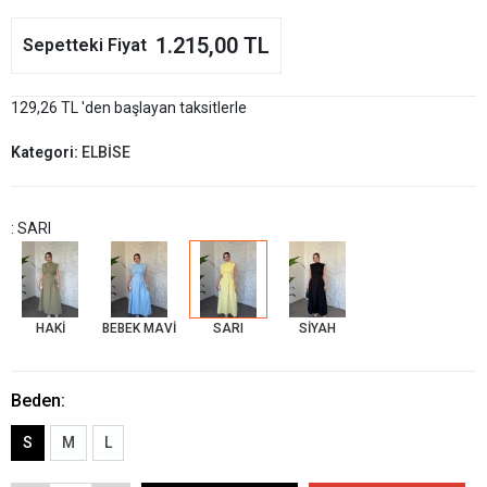
1.215,00 TL
Sepetteki Fiyat
129,26 TL 'den başlayan taksitlerle
Kategori:
ELBİSE
: SARI
HAKİ
BEBEK MAVİ
SARI
SİYAH
Beden:
S
M
L