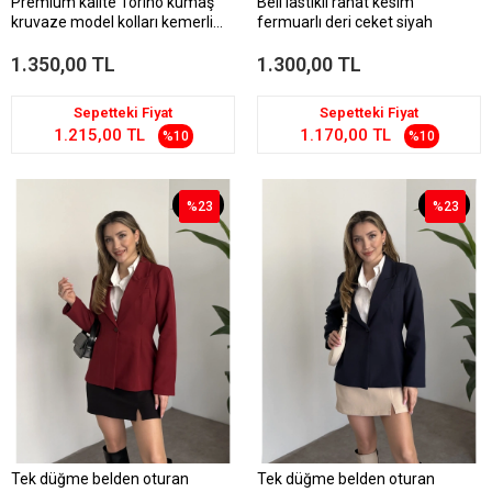
Premium kalite Torino kumaş
Beli lastikli rahat kesim
kruvaze model kolları kemerli
fermuarlı deri ceket siyah
trenç yeşil
1.350,00 TL
1.300,00 TL
Sepetteki Fiyat
Sepetteki Fiyat
1.215,00 TL
1.170,00 TL
%10
%10
%23
%23
%23
%23
Tek düğme belden oturan
Tek düğme belden oturan