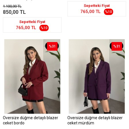
Sepetteki Fiyat
1.100,00 TL
850,00 TL
765,00 TL
%10
Sepetteki Fiyat
765,00 TL
%10
%31
%31
%31
%31
Oversize düğme detaylı blazer
Oversize düğme detaylı blazer
ceket bordo
ceket mürdüm