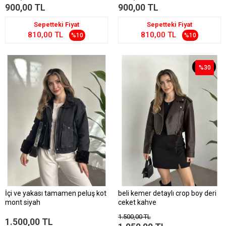
900,00 TL
900,00 TL
Sepetteki Fiyat
Sepetteki Fiyat
810,00 TL
810,00 TL
%10
%10
%30
%30
İçi ve yakası tamamen peluş kot
beli kemer detaylı crop boy deri
mont siyah
ceket kahve
1.500,00 TL
1.500,00 TL