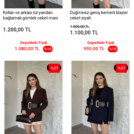
Kolları ve arkası tül yandan
Düğmesiz geniş kemerli blazer
bağlamalı gömlek ceket mavi
ceket siyah
1.500,00 TL
1.200,00 TL
1.100,00 TL
Sepetteki Fiyat
Sepetteki Fiyat
1.080,00 TL
990,00 TL
%10
%10
%27
%27
%27
%27