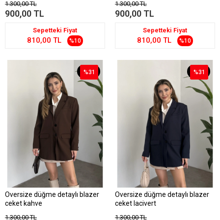
1.300,00 TL
1.300,00 TL
900,00 TL
900,00 TL
Sepetteki Fiyat
Sepetteki Fiyat
810,00 TL
810,00 TL
%10
%10
%31
%31
%31
%31
Oversize düğme detaylı blazer
Oversize düğme detaylı blazer
ceket kahve
ceket lacivert
1.300,00 TL
1.300,00 TL