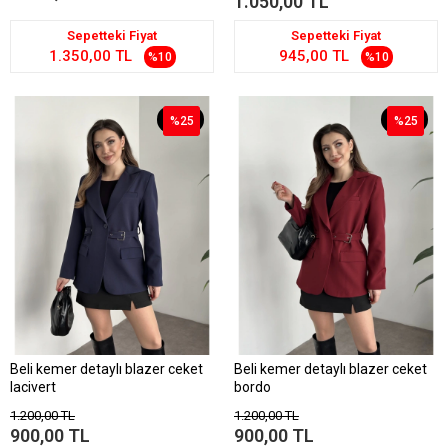
1.050,00 TL
Sepetteki Fiyat
Sepetteki Fiyat
1.350,00 TL
945,00 TL
%10
%10
%25
%25
%25
%25
Beli kemer detaylı blazer ceket
Beli kemer detaylı blazer ceket
lacivert
bordo
1.200,00 TL
1.200,00 TL
900,00 TL
900,00 TL