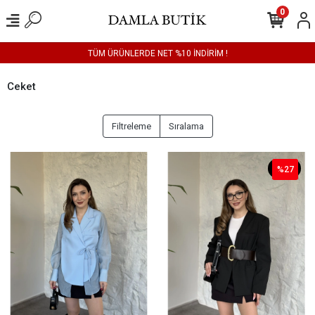
0
TÜM ÜRÜNLERDE NET %10 İNDİRİM !
Ceket
Filtreleme
Sıralama
%27
%27