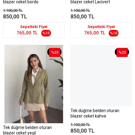
blazer ceket bordo
blazer ceket Lacivert
1.100,00 TL
1.100,00 TL
850,00 TL
850,00 TL
Sepetteki Fiyat
Sepetteki Fiyat
765,00 TL
765,00 TL
%10
%10
%23
%23
%23
%23
Tek düğme belden oturan
blazer ceket kahve
1.100,00 TL
Tek düğme belden oturan
850,00 TL
blazer ceket yeşil