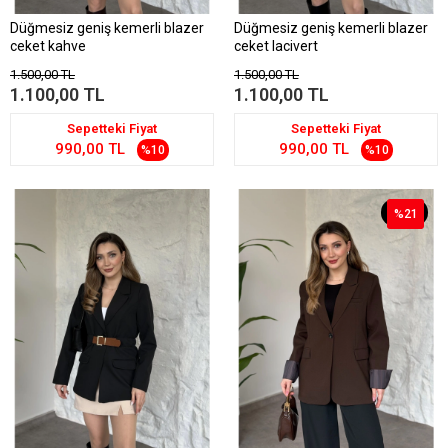
Düğmesiz geniş kemerli blazer
Düğmesiz geniş kemerli blazer
ceket kahve
ceket lacivert
1.500,00 TL
1.500,00 TL
1.100,00 TL
1.100,00 TL
Sepetteki Fiyat
Sepetteki Fiyat
990,00 TL
990,00 TL
%10
%10
%21
%21