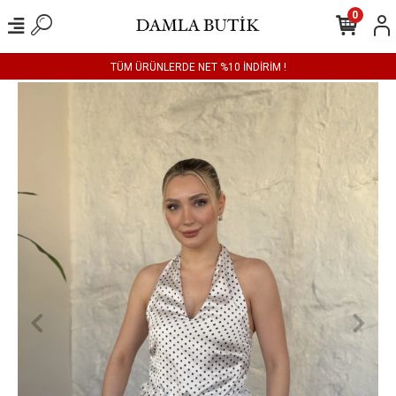
0
TÜM ÜRÜNLERDE NET %10 İNDİRİM !