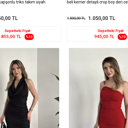
kapşonlu triko takım siyah
beli kemer detaylı crop boy deri c
50,00 TL
1.050,00 TL
1.500,00 TL
Sepetteki Fiyat
Sepetteki Fiyat
855,00 TL
945,00 TL
%10
%10