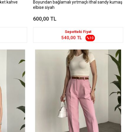
eket kahve
Boyundan bağlamalı yırtmaçlı ithal sandy kumaş
elbise siyah
600,00 TL
Sepetteki Fiyat
540,00 TL
%10