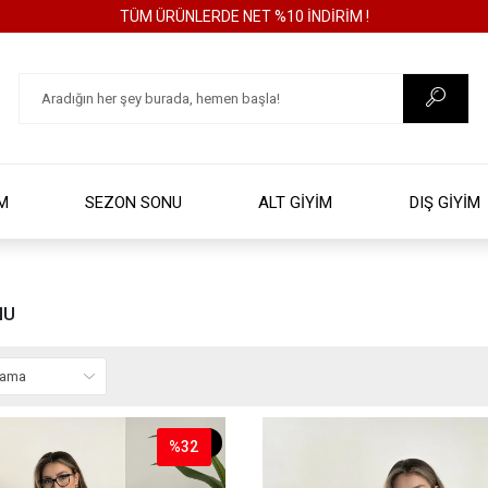
TÜM ÜRÜNLERDE NET %10 İNDİRİM !
İM
SEZON SONU
ALT GİYİM
DIŞ GİYİM
NU
%32
%32