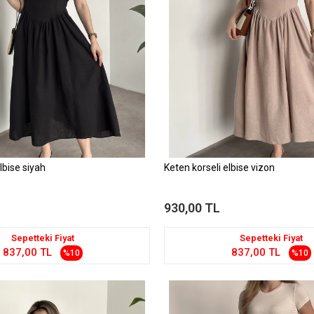
lbise siyah
Keten korseli elbise vizon
930,00 TL
Sepetteki Fiyat
Sepetteki Fiyat
837,00 TL
837,00 TL
%10
%10