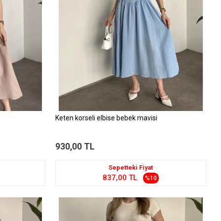
Keten korseli elbise bebek mavisi
930,00 TL
Sepetteki Fiyat
837,00 TL
%10