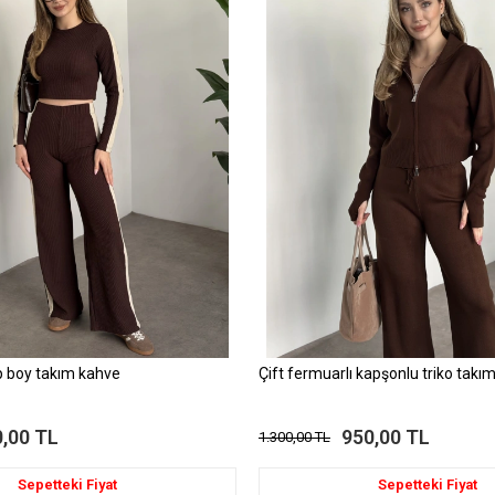
crop boy takım kahve
Çift fermuarlı kapşonlu triko takı
,00 TL
950,00 TL
1.300,00 TL
Sepetteki Fiyat
Sepetteki Fiyat