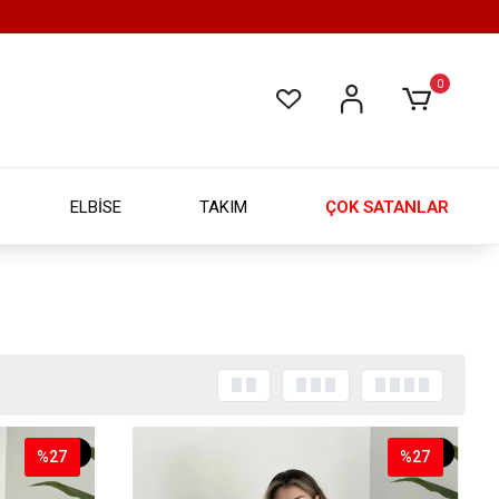
0
ELBİSE
TAKIM
ÇOK SATANLAR
%27
%27
%27
%27