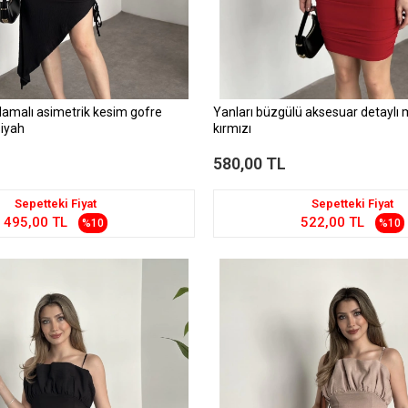
amalı asimetrik kesim gofre
Yanları büzgülü aksesuar detaylı m
siyah
kırmızı
580,00 TL
Sepetteki Fiyat
Sepetteki Fiyat
495,00 TL
522,00 TL
%10
%10