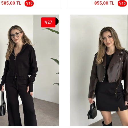
585,00 TL
855,00 TL
%10
%10
%27
%27