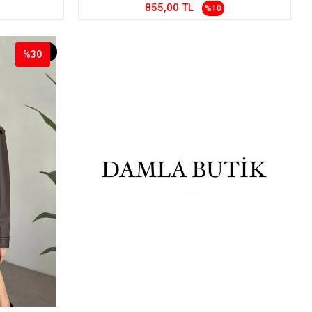
855,00 TL
%10
%30
%30