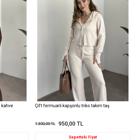
m kahve
Çift fermuarlı kapşonlu triko takım taş
950,00 TL
1.300,00 TL
Sepetteki Fiyat