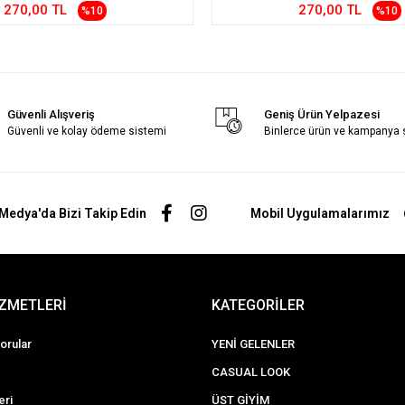
270,00 TL
270,00 TL
%10
%10
Güvenli Alışveriş
Geniş Ürün Yelpazesi
Güvenli ve kolay ödeme sistemi
Binlerce ürün ve kampanya
Medya'da Bizi Takip Edin
Mobil Uygulamalarımız
İZMETLERİ
KATEGORİLER
orular
YENİ GELENLER
CASUAL LOOK
eri
ÜST GİYİM