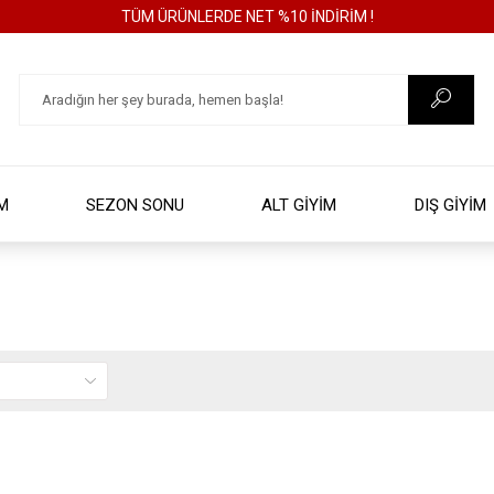
TÜM ÜRÜNLERDE NET %10 İNDİRİM !
İM
SEZON SONU
ALT GİYİM
DIŞ GİYİM