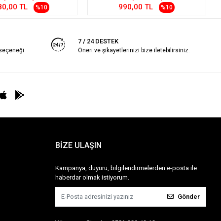
80,00 TL
990,00 TL
%10
%10
7 / 24 DESTEK
 seçeneği
Öneri ve şikayetlerinizi bize iletebilirsiniz.
BİZE ULAŞIN
Kampanya, duyuru, bilgilendirmelerden e-posta ile
haberdar olmak istiyorum.
Gönder