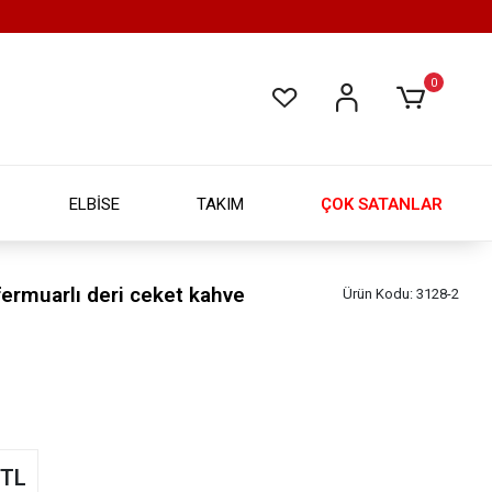
0
ELBİSE
TAKIM
ÇOK SATANLAR
 fermuarlı deri ceket kahve
Ürün Kodu:
3128-2
 TL