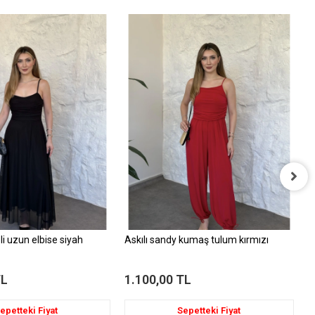
L
1
li uzun elbise siyah
Askılı sandy kumaş tulum kırmızı
TL
1.100,00 TL
epetteki Fiyat
Sepetteki Fiyat