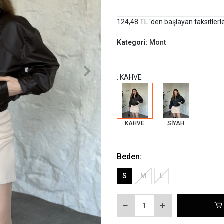
124,48 TL 'den başlayan taksitlerl
Kategori:
Mont
: KAHVE
KAHVE
SİYAH
Beden:
S
M
L