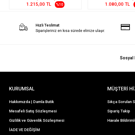
1.215,00 TL
1.080,00 TL
%10
Hızlı Teslimat
Siparişleriniz en kısa sürede elinize ulaşır.
Sosyal 
KURUMSAL
MÜŞTERİ H
Hakkımızda | Damla Butik
Sıkça Sorulan S
Mesafeli Satış Sözleşmesi
Sipariş Takip
Gizlilik ve Güvenlik Sözleşmesi
Havale Bildiriml
İADE VE DEĞİŞİM