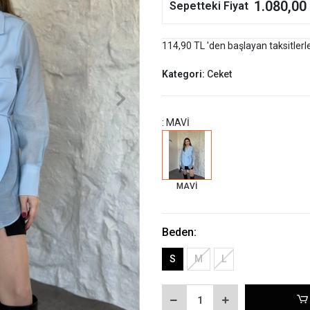
1.080,00
Sepetteki Fiyat
114,90 TL 'den başlayan taksitlerl
Kategori:
Ceket
: MAVİ
MAVİ
Beden:
S
M
L