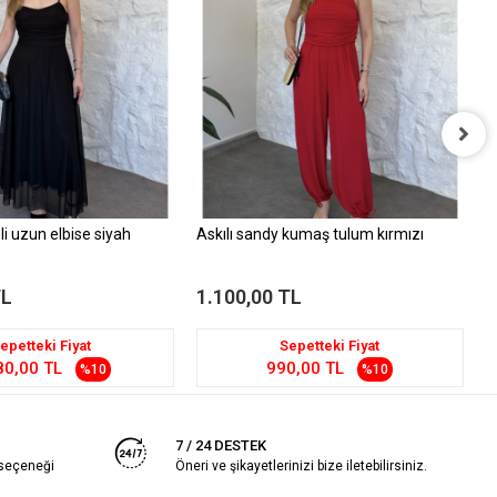
L
1
li uzun elbise siyah
Askılı sandy kumaş tulum kırmızı
TL
1.100,00 TL
epetteki Fiyat
Sepetteki Fiyat
80,00 TL
990,00 TL
%10
%10
7 / 24 DESTEK
 seçeneği
Öneri ve şikayetlerinizi bize iletebilirsiniz.