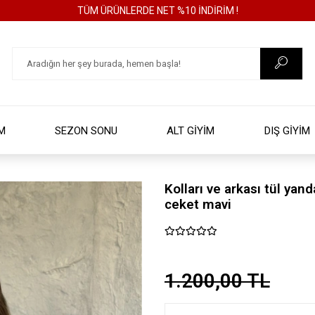
TÜM ÜRÜNLERDE NET %10 İNDİRİM !
İM
SEZON SONU
ALT GİYİM
DIŞ GİYİM
Kolları ve arkası tül ya
ceket mavi
1.200,00 TL