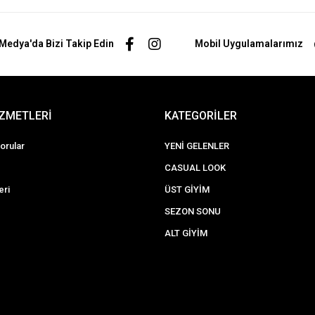
Medya'da Bizi Takip Edin
Mobil Uygulamalarımız
İZMETLERİ
KATEGORİLER
orular
YENİ GELENLER
CASUAL LOOK
eri
ÜST GİYİM
SEZON SONU
ALT GİYİM