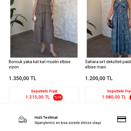
Boncuk yaka kat kat müslin elbise
Sahara sırt dekolteli pai
vizon
elbise mavi
1.350,00 TL
1.200,00 TL
Sepetteki Fiyat
Sepetteki Fiy
1.215,00 TL
1.080,00 TL
%10
Hızlı Teslimat
Siparişleriniz en kısa sürede elinize ulaşır.