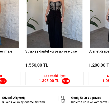
sley maxi
Straplez dantel korse abiye elbise
Scarlet drape
1.550,00 TL
1.200,00 
at
Sepetteki Fiyat
S
1.395,00 TL
1.0
%10
%10
Güvenli Alışveriş
Geniş Ürün Yelpazesi
Güvenli ve kolay ödeme sistemi
Binlerce ürün ve kampanya