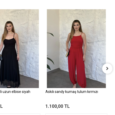
L
1
li uzun elbise siyah
Askılı sandy kumaş tulum kırmızı
TL
1.100,00 TL