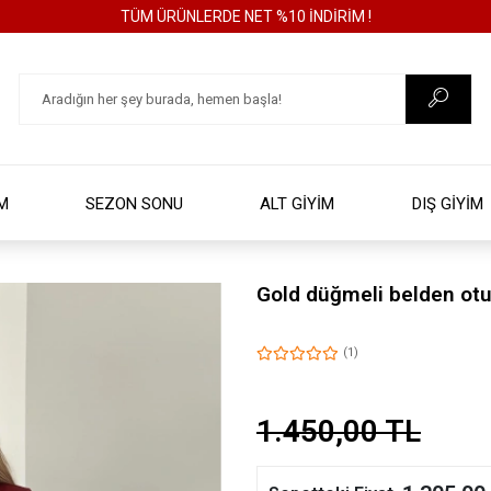
TÜM ÜRÜNLERDE NET %10 İNDİRİM !
İM
SEZON SONU
ALT GİYİM
DIŞ GİYİM
Gold düğmeli belden otu
(1)
1.450,00 TL