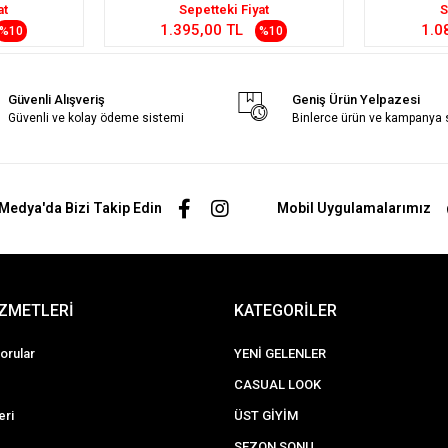
at
Sepetteki Fiyat
S
1.395,00 TL
1.0
%10
%10
Güvenli Alışveriş
Geniş Ürün Yelpazesi
Güvenli ve kolay ödeme sistemi
Binlerce ürün ve kampanya
Medya'da Bizi Takip Edin
Mobil Uygulamalarımız
İZMETLERİ
KATEGORİLER
orular
YENİ GELENLER
CASUAL LOOK
eri
ÜST GİYİM
SEZON SONU