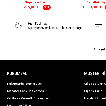
Sepetteki Fiyat
Sepetteki Fiy
1.215,00 TL
1.080,00 TL
%10
Hızlı Teslimat
Siparişleriniz en kısa sürede elinize ulaşır.
Sosyal 
KURUMSAL
MÜŞTERİ H
Hakkımızda | Damla Butik
Sıkça Sorulan S
Mesafeli Satış Sözleşmesi
Sipariş Takip
Gizlilik ve Güvenlik Sözleşmesi
Havale Bildiriml
İADE VE DEĞİŞİM