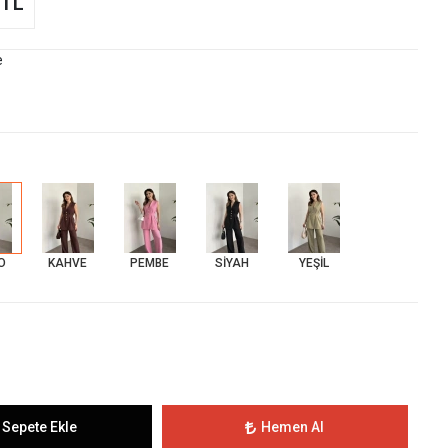
 TL
e
O
KAHVE
PEMBE
SİYAH
YEŞİL
Sepete Ekle
Hemen Al