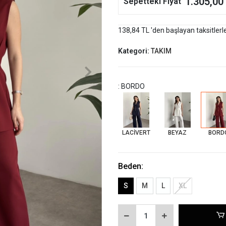
1.305,00
Sepetteki Fiyat
138,84 TL 'den başlayan taksitlerl
Kategori:
TAKIM
: BORDO
LACİVERT
BEYAZ
BORD
Beden:
S
M
L
XL