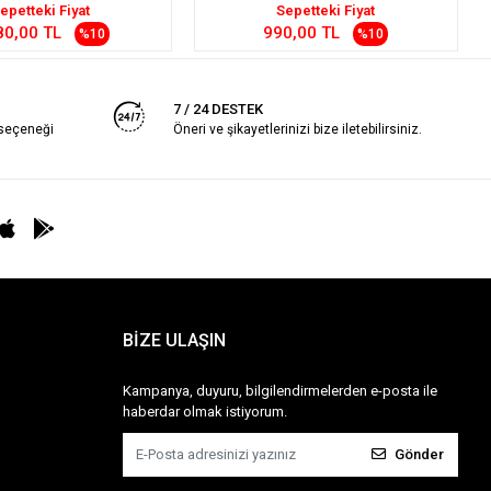
epetteki Fiyat
Sepetteki Fiyat
80,00 TL
990,00 TL
%10
%10
7 / 24 DESTEK
 seçeneği
Öneri ve şikayetlerinizi bize iletebilirsiniz.
BİZE ULAŞIN
Kampanya, duyuru, bilgilendirmelerden e-posta ile
haberdar olmak istiyorum.
Gönder